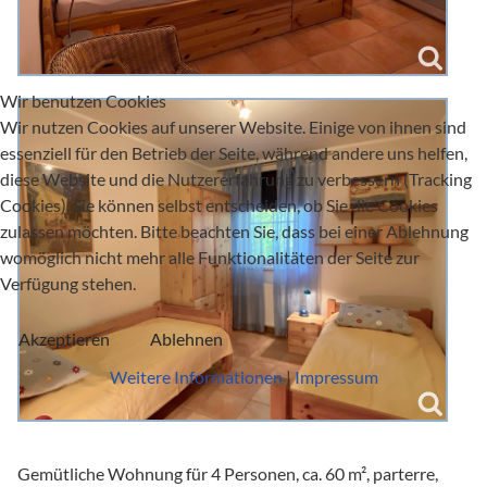
Wir benutzen Cookies
Wir nutzen Cookies auf unserer Website. Einige von ihnen sind
essenziell für den Betrieb der Seite, während andere uns helfen,
diese Website und die Nutzererfahrung zu verbessern (Tracking
Cookies). Sie können selbst entscheiden, ob Sie die Cookies
zulassen möchten. Bitte beachten Sie, dass bei einer Ablehnung
womöglich nicht mehr alle Funktionalitäten der Seite zur
Verfügung stehen.
Akzeptieren
Ablehnen
Weitere Informationen
|
Impressum
Gemütliche Wohnung für 4 Personen, ca. 60 m², parterre,