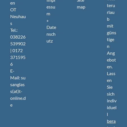
en
teru
essu
map
OT
rlau
m
Neuhau
b
»
s
mit
Date
Tel.:
güns
nsch
038226
tige
utz
539902
n
| 0172
Ang
371595
ebot
6
en.
E-
Lass
Mail: su
en
sanglas
Sie
s(at)t-
sich
online.d
indiv
e
iduel
l
bera