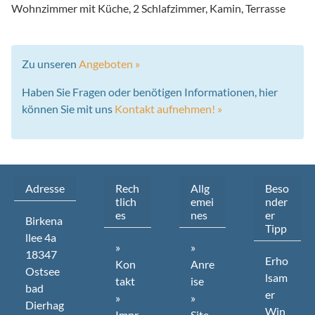
Wohnzimmer mit Küche, 2 Schlafzimmer, Kamin, Terrasse
Zu unseren
Angeboten »
Haben Sie Fragen oder benötigen Informationen, hier
können Sie mit uns
Kontakt aufnehmen! »
Adresse
Rech
Allg
Beso
tlich
emei
nder
es
nes
er
Birkena
Tipp
llee
4a
»
»
18347
Erho
Kon
Anre
Ostsee
lsam
takt
ise
bad
er
»
»
Dierhag
Win
Impr
Site